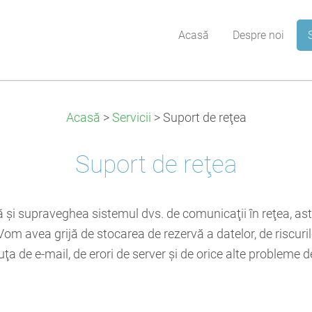
Acasă
Despre noi
Acasă
>
Servicii
>
Suport de reţea
Suport de reţea
 şi supraveghea sistemul dvs. de comunicaţii în reţea, ast
 Vom avea grijă de stocarea de rezervă a datelor, de riscuri
ţa de e-mail, de erori de server şi de orice alte probleme d