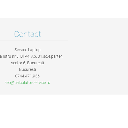
Contact
Service Laptop
a Istru nr.5, Bl P4, Ap. 31,sc.4,parter,
sector 6, Bucuresti
Bucuresti
0744.471.936
seo@calc
ulator-s
ervice.r
o